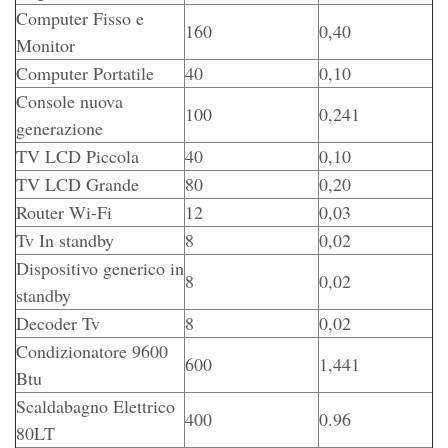
Computer Fisso e
160
0,40
Monitor
Computer Portatile
40
0,10
Console nuova
100
0,241
generazione
TV LCD Piccola
40
0,10
TV LCD Grande
80
0,20
Router Wi-Fi
12
0,03
Tv In standby
8
0,02
Dispositivo generico in
8
0,02
standby
Decoder Tv
8
0,02
Condizionatore 9600
600
1,441
Btu
Scaldabagno Elettrico
400
0.96
80LT