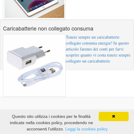
Caricabatterie non collegato consuma
Tenere sempre un caricabatterie
collegato consuma energia? In questo
articolo faremo dei conti per farvi
scoprire quanto vi costa tenere sempre
collegato un caricabatterie
OldWildWeb Blog
Questo sito utilizza i cookies per le finalità
✖
Back to top
indicate nella cookies policy, procedendo ne
acconsenti l'utilizzo.
Leggi la cookies policy