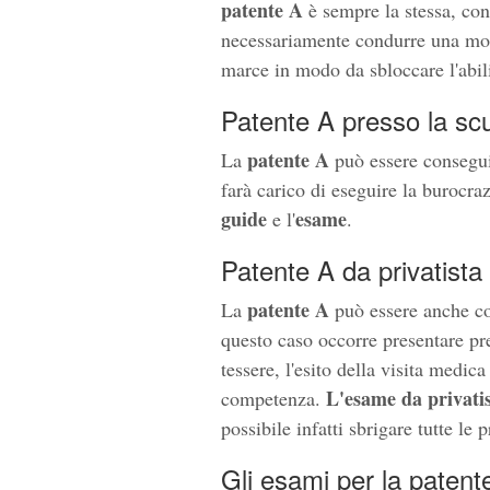
patente A
è sempre la stessa, con
necessariamente condurre una moto
marce in modo da sbloccare l'abil
Patente A presso la sc
patente A
La
può essere conseguit
farà carico di eseguire la burocra
guide
esame
e l'
.
Patente A da privatista
patente A
La
può essere anche co
questo caso occorre presentare pre
tessere, l'esito della visita medic
L'esame da privatis
competenza.
possibile infatti sbrigare tutte le
Gli esami per la patent