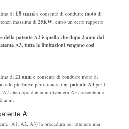
18 anni
moto
nima di
e consente di condurre
di
25KW
potenza massima di
, entro un certo rapporto
e della patente A2 è quella che dopo 2 anni dal
tente A3, tutte le limitazioni vengono cosi
21 anni
nima di
e consente di condurre moto di
patente A3
 metodo piu breve per ottenere una
per i
e l'A2 che dopo due anni diventerà A3 consentendo
0 anni.
patente A
ente (A1, A2, A3) la procedura per ottenere una