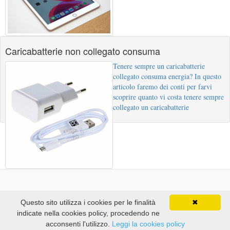
Caricabatterie non collegato consuma
Tenere sempre un caricabatterie
collegato consuma energia? In questo
articolo faremo dei conti per farvi
scoprire quanto vi costa tenere sempre
collegato un caricabatterie
OldWildWeb Blog
Questo sito utilizza i cookies per le finalità
✖
Back to top
indicate nella cookies policy, procedendo ne
acconsenti l'utilizzo.
Leggi la cookies policy