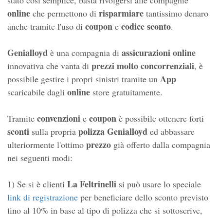
stato cosi semplice, basta rivolgersi alle compagnie
online
risparmiare
che permettono di
tantissimo denaro
coupon
codice
sconto
anche tramite l'uso di
e
.
Genialloyd
assicurazioni online
è una compagnia di
prezzi molto concorrenziali
innovativa che vanta di
, è
App
possibile gestire i propri sinistri tramite un
online
scaricabile dagli
store gratuitamente.
convenzioni
coupon
Tramite
e
è possibile ottenere forti
sconti
polizza Genialloyd
sulla propria
ed abbassare
prezzo
ulteriormente l'ottimo
già offerto dalla compagnia
nei seguenti modi:
La Feltrinelli
1) Se si è clienti
si può usare lo speciale
link di registrazione
per beneficiare dello sconto previsto
fino al 10% in base al tipo di polizza che si sottoscrive,