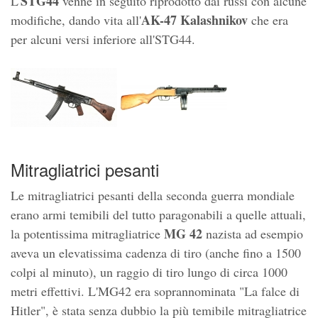
STG44
L'
venne in seguito riprodotto dai russi con alcune
AK-47 Kalashnikov
modifiche, dando vita all'
che era
per alcuni versi inferiore all'STG44.
Mitragliatrici pesanti
Le mitragliatrici pesanti della seconda guerra mondiale
erano armi temibili del tutto paragonabili a quelle attuali,
MG 42
la potentissima mitragliatrice
nazista ad esempio
aveva un elevatissima cadenza di tiro (anche fino a 1500
colpi al minuto), un raggio di tiro lungo di circa 1000
metri effettivi. L'MG42 era soprannominata "La falce di
Hitler", è stata senza dubbio la più temibile mitragliatrice