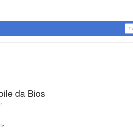
ile da Bios
e
le