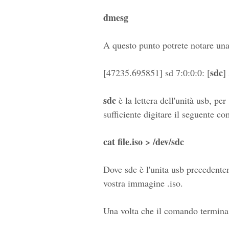
dmesg
A questo punto potrete notare una 
sdc
[47235.695851] sd 7:0:0:0: [
]
sdc
è la lettera dell'unità usb, pe
sufficiente digitare il seguente c
cat file.iso > /dev/sdc
Dove sdc è l'unita usb precedente
vostra immagine .iso.
Una volta che il comando termina