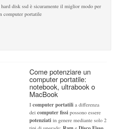
n hard disk ssd è sicuramente il miglior modo per
n computer portatile
Come potenziare un
computer portatile:
notebook, ultrabook o
MacBook
computer portatili
I
a differenza
computer fissi
dei
possono essere
potenziati
in genere mediante solo 2
Ram
Disco Fisso
tipi di upgrade:
e