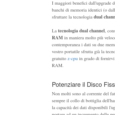
I maggiori benefici dall'upgrade 
banchi di memoria identici (o dall
dual chann
sfruttare la tecnologia
tecnologia dual channel
La
, con
RAM
in maniera molto più velo
contemporanea i dati su due memori
vostro portatile sfrutta già la tec
gratuito
z-cpu
in grado di fornirvi
RAM.
Potenziare il Disco Fis
Non molti sono al corrente del fat
sempre il collo di bottiglia dell'
la capacità dei dati disponibili l'u
portare ad un incremento delle pr