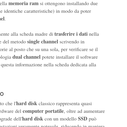
memoria ram
della
si ottengono installando due
e identiche caratteristiche) in modo da poter
el
.
trasferire i dati
sente alla scheda madre di
nella
single channel
ce del metodo
scrivendo in
e al posto che su una sola, per verificare se il
dual channel
nologia
potete installare il software
 questa informazione nella scheda dedicata alla
so
hard disk
to che l'
classico rappresenta quasi
computer portatile
hardware del
, oltre ad aumentare
hard disk
SSD
pgrade dell'
con un modello
può
estazioni veramente notevole, riducendo in maniera