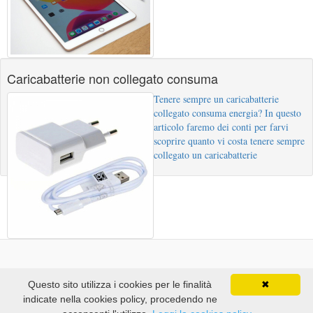
Caricabatterie non collegato consuma
Tenere sempre un caricabatterie
collegato consuma energia? In questo
articolo faremo dei conti per farvi
scoprire quanto vi costa tenere sempre
collegato un caricabatterie
OldWildWeb Blog
Questo sito utilizza i cookies per le finalità
✖
Back to top
indicate nella cookies policy, procedendo ne