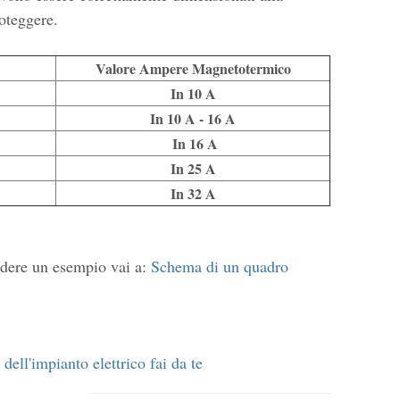
roteggere.
Valore Ampere Magnetotermico
In 10 A
In 10 A
- 16 A
In 16 A
In 25 A
In 32 A
vedere un esempio vai a:
Schema di un quadro
 dell'impianto elettrico fai da te