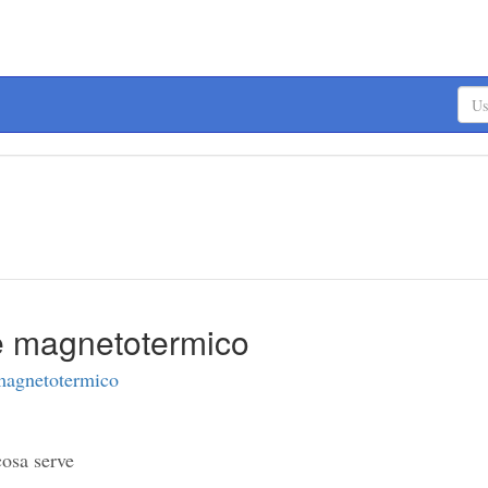
re magnetotermico
 magnetotermico
cosa serve